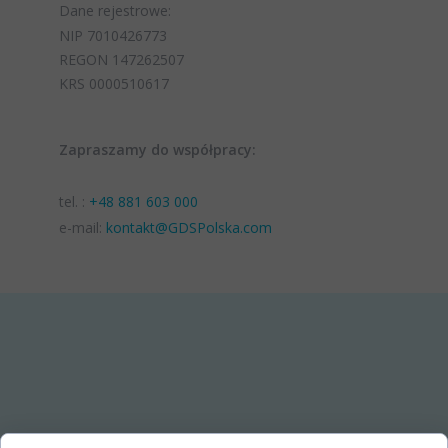
Dane rejestrowe:
NIP 7010426773
REGON 147262507
KRS 0000510617
Zapraszamy do współpracy:
tel. :
+48 881 603 000
e-mail:
kontakt@GDSPolska.com