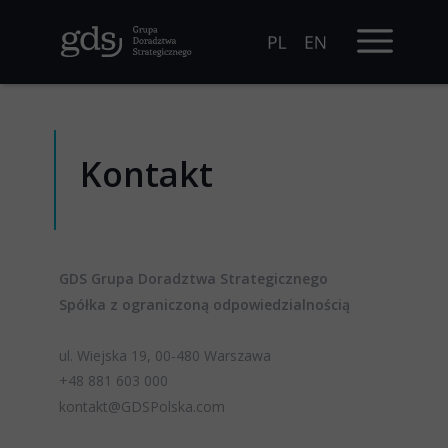
Kontakt
GDS Grupa Doradztwa Strategicznego
Spółka z ograniczoną odpowiedzialnością
ul. Wiejska 19, 00-480 Warszawa
+48 881 603 000
kontakt@GDSPolska.com