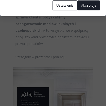
zwróciliśmy uwagę otoczenia
Akceptuję
Ustawienia
administracyjnego i politycznego na
sprawę klienta, pozyskaliśmy
zaangażowanie mediów lokalnych i
ogólnopolskich
. A to wszystko we współpracy
z sojusznikami oraz profesjonalistami z zakresu
prawa i podatków.
Szczegóły w prezentacji poniżej.